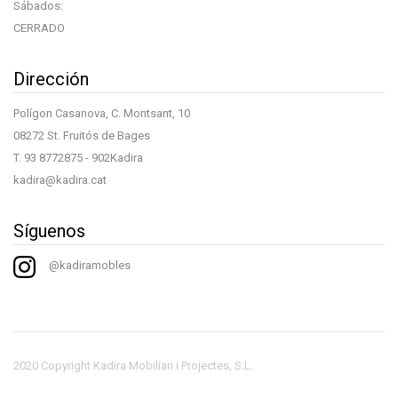
Sábados:
CERRADO
Dirección
Polígon Casanova, C. Montsant, 10
08272 St. Fruitós de Bages
T.
93 8772875
- 902Kadira
kadira@kadira.cat
Síguenos
@kadiramobles
2020 Copyright Kadira Mobiliari i Projectes, S.L.