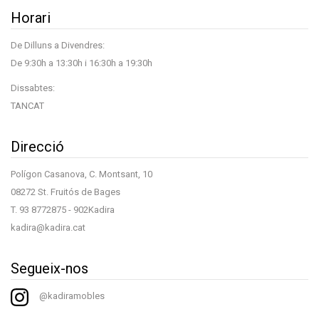
Horari
De Dilluns a Divendres:
De 9:30h a 13:30h i 16:30h a 19:30h
Dissabtes:
TANCAT
Direcció
Polígon Casanova, C. Montsant, 10
08272 St. Fruitós de Bages
T.
93 8772875
- 902Kadira
kadira@kadira.cat
Segueix-nos
@kadiramobles