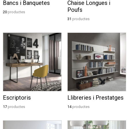
Bancs i Banquetes
Chaise Longues i
Poufs
20
productes
31
productes
Escriptoris
Llibreries i Prestatges
17
productes
14
productes