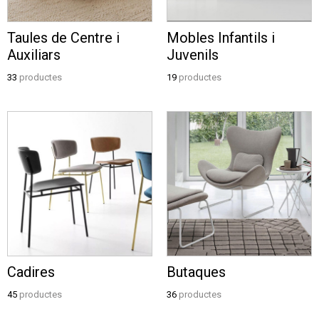
Taules de Centre i
Mobles Infantils i
Auxiliars
Juvenils
33
productes
19
productes
Cadires
Butaques
45
productes
36
productes